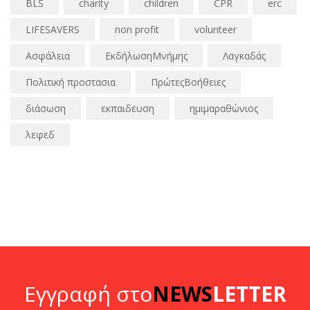
BLS
charity
children
CPR
erc
LIFESAVERS
non profit
volunteer
Ασφάλεια
ΕκδήλωσηΜνήμης
Λαγκαδάς
Πολιτική προστασια
ΠρώτεςΒοήθειες
διάσωση
εκπαιδευση
ημιμαραθώνιος
λεφεδ
Εγγραφή στο
NEWS
LETTER