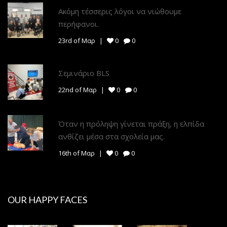
Ακόμη τέσσερις λόγοι να νιώθουμε
περήφανοι.
23rd of Μαρ
0
0
Σεμινάριο BLS
22nd of Μαρ
0
0
Όταν η πρόληψη γίνεται πράξη, η ελπίδα
ανθίζει μέσα στα σχολεία μας.
16th of Μαρ
0
0
OUR HAPPY FACES