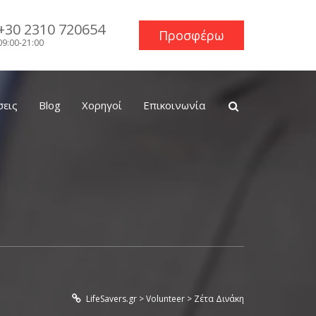
+30 2310 720654
Προσφέρω
09:00-21:00
σεις
Blog
Χορηγοί
Επικοινωνία
LifeSavers.gr
>
Volunteer
>
Ζέτα Δινάκη