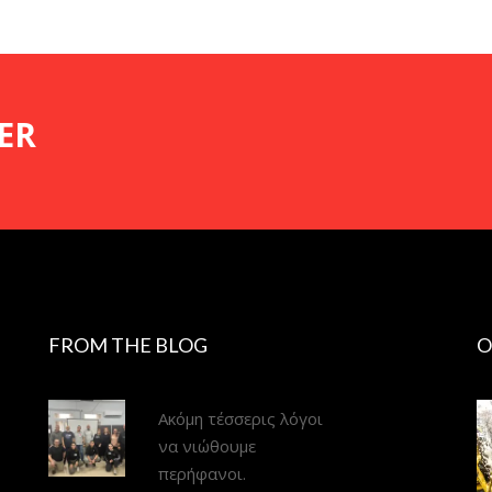
ER
FROM THE BLOG
O
Ακόμη τέσσερις λόγοι
να νιώθουμε
περήφανοι.