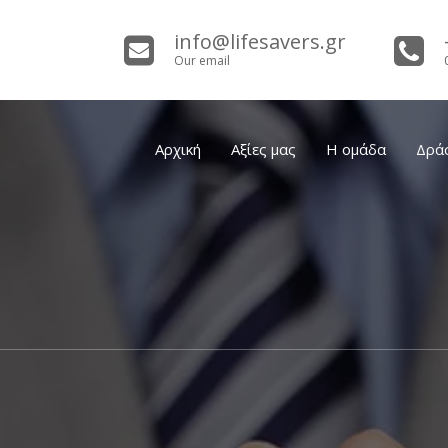
info@lifesavers.gr
Our email
Αρχική
Αξίες μας
Η ομάδα
Δρά