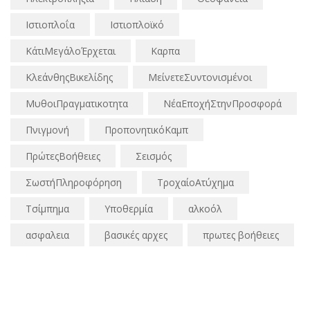
Ιστιοπλοΐα
Ιστιοπλοϊκό
ΚάτιΜεγάλοΈρχεται
Καρπα
ΚλεάνθηςΒικελίδης
ΜείνετεΣυντονισμένοι
ΜυθοιΠραγματικοτητα
ΝέαΕποχήΣτηνΠροσφορά
Πνιγμονή
ΠροπονητικόΚαμπ
ΠρώτεςΒοήθειες
Σεισμός
ΣωστήΠληροφόρηση
ΤροχαίοΑτύχημα
Τσίμπημα
Υποθερμία
αλκοόλ
ασφαλεια
βασικές αρχες
πρωτες βοήθειες