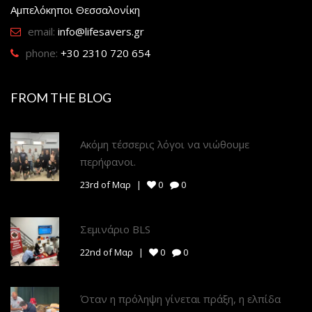
Αμπελόκηποι Θεσσαλονίκη
email:
info@lifesavers.gr
phone:
+30 2310 720 654
FROM THE BLOG
Ακόμη τέσσερις λόγοι να νιώθουμε
περήφανοι.
23rd of Μαρ
0
0
Σεμινάριο BLS
22nd of Μαρ
0
0
Όταν η πρόληψη γίνεται πράξη, η ελπίδα