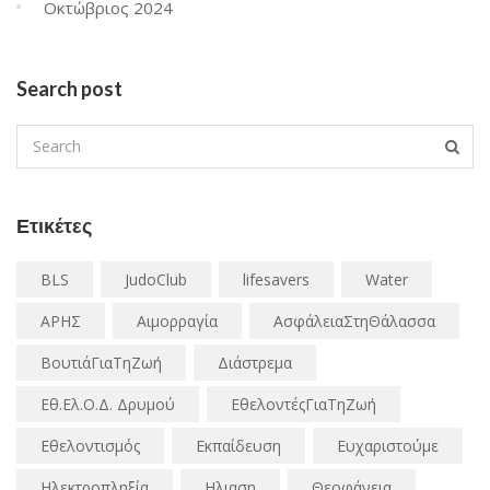
Οκτώβριος 2024
Search post
Ετικέτες
BLS
JudoClub
lifesavers
Water
ΑΡΗΣ
Αιμορραγία
ΑσφάλειαΣτηΘάλασσα
ΒουτιάΓιαΤηΖωή
Διάστρεμα
Εθ.Ελ.Ο.Δ. Δρυμού
ΕθελοντέςΓιαΤηΖωή
Εθελοντισμός
Εκπαίδευση
Ευχαριστούμε
Ηλεκτροπληξία
Ηλιαση
Θεοφάνεια