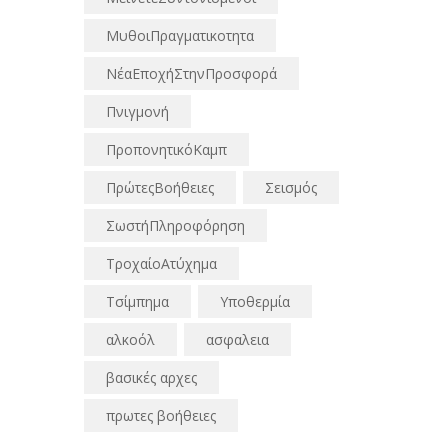
ΜυθοιΠραγματικοτητα
ΝέαΕποχήΣτηνΠροσφορά
Πνιγμονή
ΠροπονητικόΚαμπ
ΠρώτεςΒοήθειες
Σεισμός
ΣωστήΠληροφόρηση
ΤροχαίοΑτύχημα
Τσίμπημα
Υποθερμία
αλκοόλ
ασφαλεια
βασικές αρχες
πρωτες βοήθειες