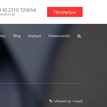
+30 2310 720654
Προσφέρω
09:00-21:00
σεις
Blog
Χορηγοί
Επικοινωνία
LifeSavers.gr
>
λεφεδ