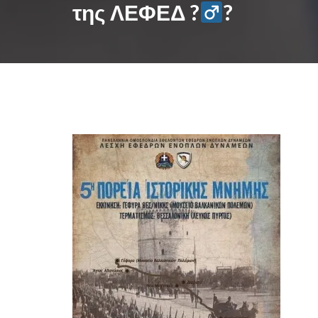
της ΛΕΦΕΔ ?‍
?