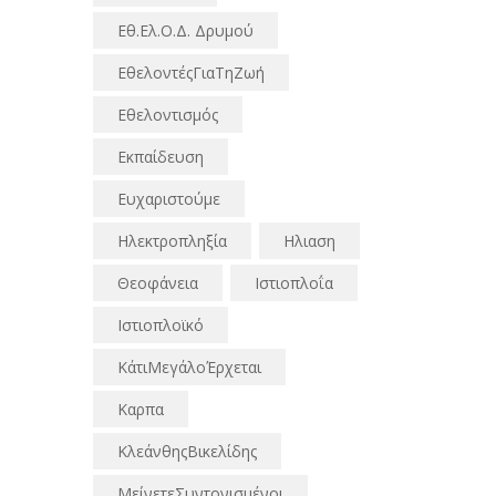
Εθ.Ελ.Ο.Δ. Δρυμού
ΕθελοντέςΓιαΤηΖωή
Εθελοντισμός
Εκπαίδευση
Ευχαριστούμε
Ηλεκτροπληξία
Ηλιαση
Θεοφάνεια
Ιστιοπλοΐα
Ιστιοπλοϊκό
ΚάτιΜεγάλοΈρχεται
Καρπα
ΚλεάνθηςΒικελίδης
ΜείνετεΣυντονισμένοι