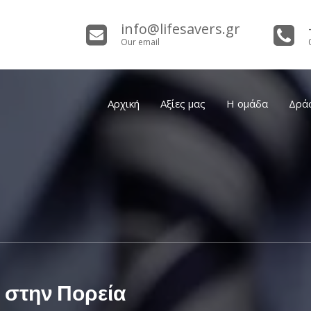
info@lifesavers.gr
Our email
Αρχική
Αξίες μας
Η ομάδα
Δρά
m στην Πορεία