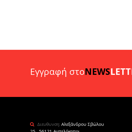
Εγγραφή στο
NEWS
LETT
Διευθυνση:
Αλεξάνδρου Σβώλου
25 , 56121 Αμπελόκηποι