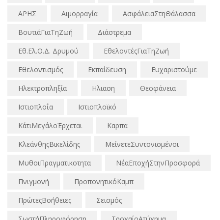
ΑΡΗΣ
Αιμορραγία
ΑσφάλειαΣτηΘάλασσα
ΒουτιάΓιαΤηΖωή
Διάστρεμα
Εθ.Ελ.Ο.Δ. Δρυμού
ΕθελοντέςΓιαΤηΖωή
Εθελοντισμός
Εκπαίδευση
Ευχαριστούμε
Ηλεκτροπληξία
Ηλιαση
Θεοφάνεια
Ιστιοπλοΐα
Ιστιοπλοϊκό
ΚάτιΜεγάλοΈρχεται
Καρπα
ΚλεάνθηςΒικελίδης
ΜείνετεΣυντονισμένοι
ΜυθοιΠραγματικοτητα
ΝέαΕποχήΣτηνΠροσφορά
Πνιγμονή
ΠροπονητικόΚαμπ
ΠρώτεςΒοήθειες
Σεισμός
ΣωστήΠληροφόρηση
ΤροχαίοΑτύχημα