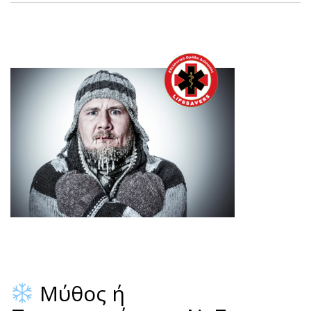
Μύθος ή