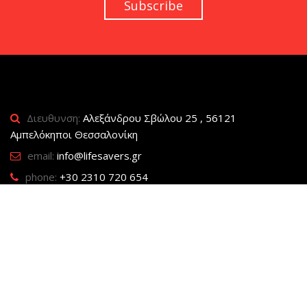
Διευθυνση:
Αλεξάνδρου Σβώλου 25 , 56121
Αμπελόκηποι Θεσσαλονίκη
email:
info@lifesavers.gr
phone:
+30 2310 720 654
FROM THE BLOG
Ακόμη τέσσερις λόγοι να νιώθουμε
περήφανοι.
23rd of Μαρ
0
0