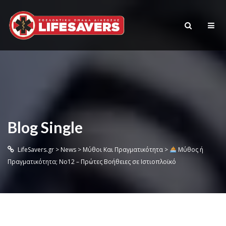
Blog Single
LifeSavers.gr
>
News
>
Μύθοι Και Πραγματικότητα
>
Μύθος ή
Πραγματικότητα; No12 – Πρώτες Βοήθειες σε Ιστιοπλοϊκό