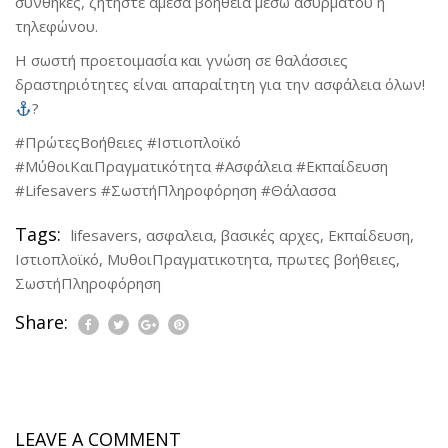
συνθήκες, ζητήστε άμεσα βοήθεια μέσω ασυρμάτου ή
τηλεφώνου.
Η σωστή προετοιμασία και γνώση σε θαλάσσιες
δραστηριότητες είναι απαραίτητη για την ασφάλεια όλων!
?
#ΠρώτεςΒοήθειες #Ιστιοπλοϊκό
#ΜύθοιΚαιΠραγματικότητα #Ασφάλεια #Εκπαίδευση
#Lifesavers #ΣωστήΠληροφόρηση #Θάλασσα
Tags:
lifesavers
,
ασφαλεια
,
βασικές αρχες
,
Εκπαίδευση
,
Ιστιοπλοϊκό
,
ΜυθοιΠραγματικοτητα
,
πρωτες βοήθειες
,
ΣωστήΠληροφόρηση
Share:
LEAVE A COMMENT