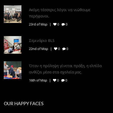
Ακόμη τέσσερις λόγοι να νιώθουμε
περήφανοι.
23rd of Μαρ
0
0
Σεμινάριο BLS
22nd of Μαρ
0
0
Όταν η πρόληψη γίνεται πράξη, η ελπίδα
ανθίζει μέσα στα σχολεία μας.
16th of Μαρ
0
0
OUR HAPPY FACES