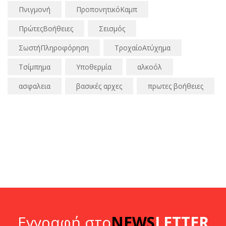
Πνιγμονή
ΠροπονητικόΚαμπ
ΠρώτεςΒοήθειες
Σεισμός
ΣωστήΠληροφόρηση
ΤροχαίοΑτύχημα
Τσίμπημα
Υποθερμία
αλκοόλ
ασφαλεια
βασικές αρχες
πρωτες βοήθειες
Εγγραφή στο
NEWS
LETTER