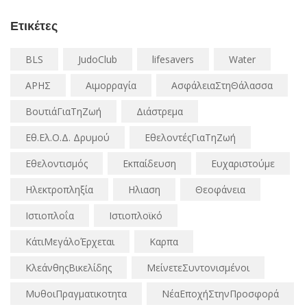
Ετικέτες
BLS
JudoClub
lifesavers
Water
ΑΡΗΣ
Αιμορραγία
ΑσφάλειαΣτηΘάλασσα
ΒουτιάΓιαΤηΖωή
Διάστρεμα
Εθ.Ελ.Ο.Δ. Δρυμού
ΕθελοντέςΓιαΤηΖωή
Εθελοντισμός
Εκπαίδευση
Ευχαριστούμε
Ηλεκτροπληξία
Ηλιαση
Θεοφάνεια
Ιστιοπλοΐα
Ιστιοπλοϊκό
ΚάτιΜεγάλοΈρχεται
Καρπα
ΚλεάνθηςΒικελίδης
ΜείνετεΣυντονισμένοι
ΜυθοιΠραγματικοτητα
ΝέαΕποχήΣτηνΠροσφορά