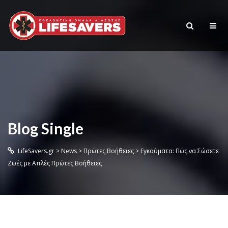
Blog Single
LifeSavers.gr
>
News
>
Πρώτες Βοήθειες
>
Εγκαύματα: Πώς να Σώσετε
Ζωές με Απλές Πρώτες Βοήθειες