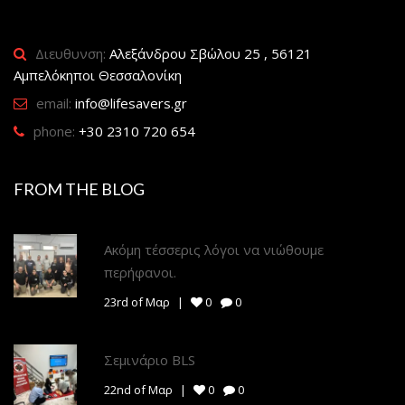
Διευθυνση:
Αλεξάνδρου Σβώλου 25 , 56121
Αμπελόκηποι Θεσσαλονίκη
email:
info@lifesavers.gr
phone:
+30 2310 720 654
FROM THE BLOG
Ακόμη τέσσερις λόγοι να νιώθουμε
περήφανοι.
23rd of Μαρ
0
0
Σεμινάριο BLS
22nd of Μαρ
0
0