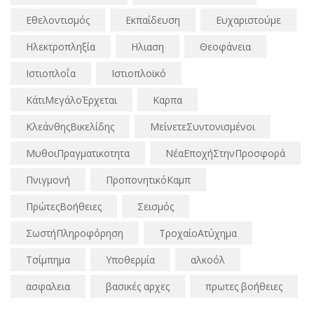
Εθελοντισμός
Εκπαίδευση
Ευχαριστούμε
Ηλεκτροπληξία
Ηλιαση
Θεοφάνεια
Ιστιοπλοΐα
Ιστιοπλοϊκό
ΚάτιΜεγάλοΈρχεται
Καρπα
ΚλεάνθηςΒικελίδης
ΜείνετεΣυντονισμένοι
ΜυθοιΠραγματικοτητα
ΝέαΕποχήΣτηνΠροσφορά
Πνιγμονή
ΠροπονητικόΚαμπ
ΠρώτεςΒοήθειες
Σεισμός
ΣωστήΠληροφόρηση
ΤροχαίοΑτύχημα
Τσίμπημα
Υποθερμία
αλκοόλ
ασφαλεια
βασικές αρχες
πρωτες βοήθειες