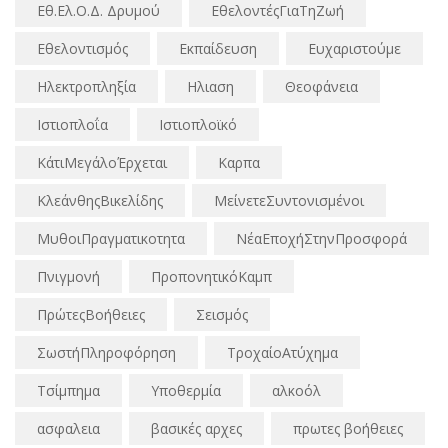
Εθ.Ελ.Ο.Δ. Δρυμού
ΕθελοντέςΓιαΤηΖωή
Εθελοντισμός
Εκπαίδευση
Ευχαριστούμε
Ηλεκτροπληξία
Ηλιαση
Θεοφάνεια
Ιστιοπλοΐα
Ιστιοπλοϊκό
ΚάτιΜεγάλοΈρχεται
Καρπα
ΚλεάνθηςΒικελίδης
ΜείνετεΣυντονισμένοι
ΜυθοιΠραγματικοτητα
ΝέαΕποχήΣτηνΠροσφορά
Πνιγμονή
ΠροπονητικόΚαμπ
ΠρώτεςΒοήθειες
Σεισμός
ΣωστήΠληροφόρηση
ΤροχαίοΑτύχημα
Τσίμπημα
Υποθερμία
αλκοόλ
ασφαλεια
βασικές αρχες
πρωτες βοήθειες