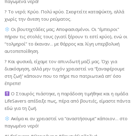
παγωμένα νερά!
? Το νερό;
Κρύο. Πολύ κρύο.
Σκεφτείτε καταψύκτη, αλλά
χωρίς την άνεση του ρεύματος.
Οι βουτηχτάδες μας;
Αποφασισμένοι.
Οι “έμπειροι”
πήραν τις στολές τους (γιατί ξέρουν τι εστί κρύο), ενώ οι
“τολμηροί” το έκαναν… με θάρρος και λίγη υπερβολική
αυτοπεποίθηση.
? Και φυσικά,
είχαμε τον απινιδωτή μαζί μας.
Όχι για
διακόσμηση, αλλά μην τυχόν χρειαστεί να “ξαναφέρουμε
στη ζωή” κάποιον που το πήρε πιο πατριωτικά απ’ όσο
έπρεπε!
Ο Σταυρός πιάστηκε, η παράδοση τιμήθηκε και η ομάδα
LifeSavers απέδειξε πως, πέρα από βουτιές, είμαστε πάντα
εδώ για τη ζωή.
Ακόμα κι αν χρειαστεί να “αναστήσουμε” κάποιον… στο
παγωμένο νερό!