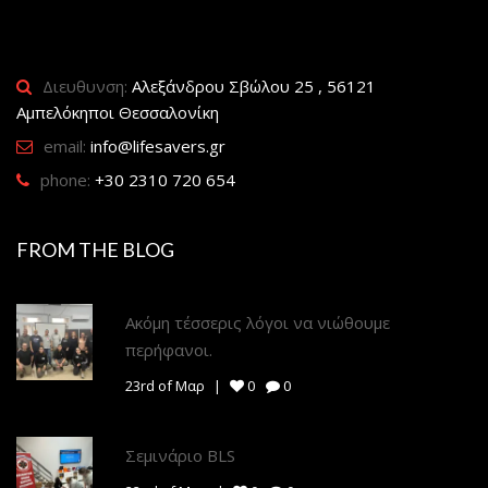
Διευθυνση:
Αλεξάνδρου Σβώλου 25 , 56121
Αμπελόκηποι Θεσσαλονίκη
email:
info@lifesavers.gr
phone:
+30 2310 720 654
FROM THE BLOG
Ακόμη τέσσερις λόγοι να νιώθουμε
περήφανοι.
23rd of Μαρ
0
0
Σεμινάριο BLS