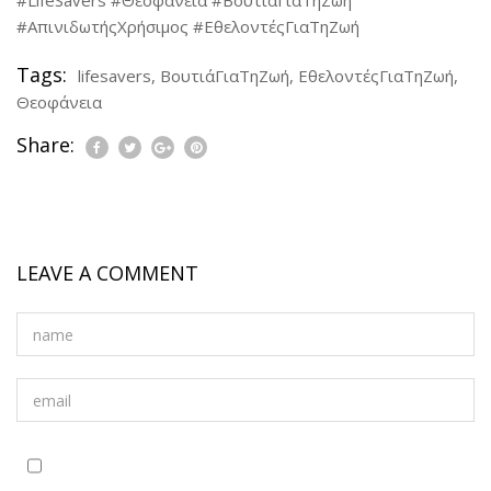
#LifeSavers #Θεοφάνεια #ΒουτιάΓιαΤηΖωή
#ΑπινιδωτήςΧρήσιμος #ΕθελοντέςΓιαΤηΖωή
Tags:
lifesavers
,
ΒουτιάΓιαΤηΖωή
,
ΕθελοντέςΓιαΤηΖωή
,
Θεοφάνεια
Share:
LEAVE A COMMENT