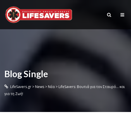
Blog Single
LifeSavers.gr
>
News
>
Νέα
>
LifeSavers: Βουτιά για τον Σταυρό… και
για τη Ζωή!